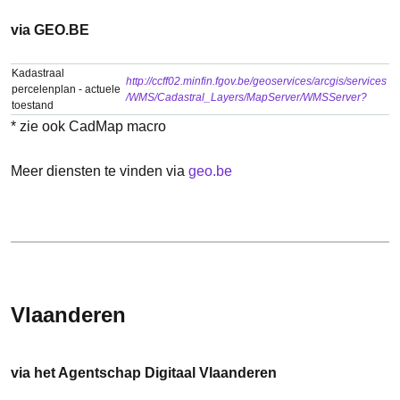
via GEO.BE
Kadastraal
http://ccff02.minfin.fgov.be/geoservices/arcgis/services
percelenplan - actuele
/WMS/Cadastral_Layers/MapServer/WMSServer?
toestand
* zie ook CadMap macro
Meer diensten te vinden via
geo.be
Vlaanderen
via het Agentschap Digitaal Vlaanderen