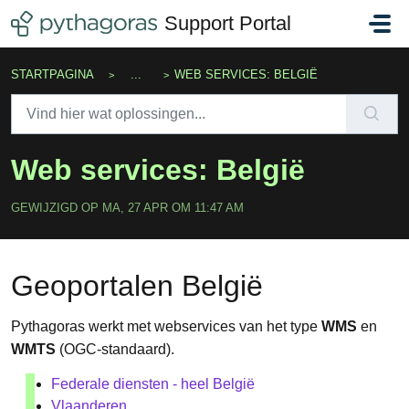
Doorgaan naar hoofdinhoud
Support Portal
STARTPAGINA
...
WEB SERVICES: BELGIË
Web services: België
GEWIJZIGD OP MA, 27 APR OM 11:47 AM
Geoportalen België
Pythagoras werkt met webservices van het type
WMS
en
WMTS
(OGC-standaard).
Federale diensten - heel België
Vlaanderen