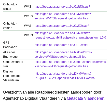
Orthofoto -
WMS
https://geo.api.vlaanderen.be/OMW/wms?
winter
https://geo.api.vlaanderen.be/OMW/wmts?
WMTS
service=WMTS&request=getcapabilities
Orthofoto -
WMS
https://geo.api.vlaanderen.be/OMZ/wms?
zomer
https://geo.api.vlaanderen.be/OMZ/wmts?
WMTS
request=getcapabilities&service=wmts&version=1.0.0
GRB
https://geo.api.vlaanderen.be/GRB/wms?
Basiskaart
Atlas der
https://geo.api.vlaanderen.be/histcart/wms?
Buurtwegen
service=WMS&request=getcapabilities
Gebouwenregi
https://geo.api.vlaanderen.be/Gebouwenregister/wms
ster
?service=WMS&request=getcapabilities
Digitaal
https://geo.api.vlaanderen.be/DHMV/wms?
Hoogtemodel
REQUEST=GetCapabilities&SERVICE=WMS
Vlaanderen II
Overzicht van alle Raadpleegdiensten aangeboden door
Agentschap Digitaal Vlaanderen via
Metadata Vlaanderen
.