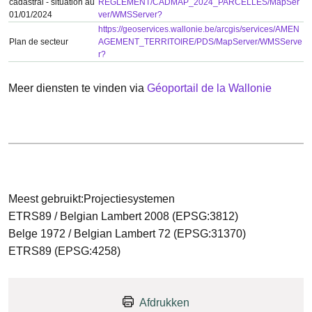
cadastral - situation au
REGLEMENT/CADMAP_2024_PARCELLES/MapSer
01/01/2024
ver/WMSServer?
https://geoservices.wallonie.be/arcgis/services/AMEN
Plan de secteur
AGEMENT_TERRITOIRE/PDS/MapServer/WMSServe
r?
Meer diensten te vinden via
Géoportail de la Wallonie
Meest gebruikt:Projectiesystemen
ETRS89 / Belgian Lambert 2008 (EPSG:3812)
Belge 1972 / Belgian Lambert 72 (EPSG:31370)
ETRS89 (EPSG:4258)
Afdrukken