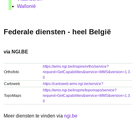
Wallonië
Federale diensten - heel België
via NGI.BE
https://wms.ngi.be/inspire/ortho/service?
Orthofoto
request=GetCapabilities&service=WMS&version=1.3.
0
Cartoweb
https://cartoweb.wms.ngi.be/service?
https://wms.ngi.be/inspire/topomaps/service?
TopoMaps
request=GetCapabilities&service=WMS&version=1.3.
0
Meer diensten te vinden via
ngi.be