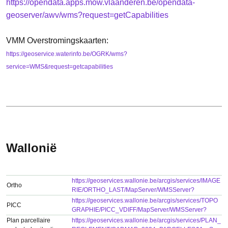
https://opendata.apps.mow.vlaanderen.be/opendata-
geoserver/awv/wms?request=getCapabilities
VMM Overstromingskaarten:
https://geoservice.waterinfo.be/OGRK/wms?
service=WMS&request=getcapabilities
Wallonië
https://geoservices.wallonie.be/arcgis/services/IMAGE
Ortho
RIE/ORTHO_LAST/MapServer/WMSServer?
https://geoservices.wallonie.be/arcgis/services/TOPO
PICC
GRAPHIE/PICC_VDIFF/MapServer/WMSServer?
Plan parcellaire
https://geoservices.wallonie.be/arcgis/services/PLAN_