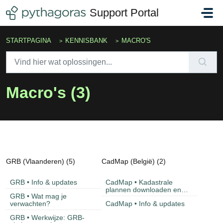
Doorgaan naar hoofdinhoud
Support Portal
STARTPAGINA
KENNISBANK
MACRO'S
Macro's (3)
GRB (Vlaanderen) (5)
CadMap (België) (2)
GRB • Info & updates
CadMap • Kadastrale
plannen downloaden en
GRB • Wat mag je
importeren
verwachten?
CadMap • Info & updates
GRB • Werkwijze: GRB-