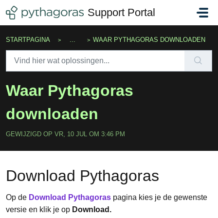
Doorgaan naar hoofdinhoud
Support Portal
STARTPAGINA
...
WAAR PYTHAGORAS DOWNLOADEN
Waar Pythagoras
downloaden
GEWIJZIGD OP VR, 10 JUL OM 3:46 PM
Download Pythagoras
Op de
Download Pythagoras
pagina kies je de gewenste
versie en klik je op
Download.