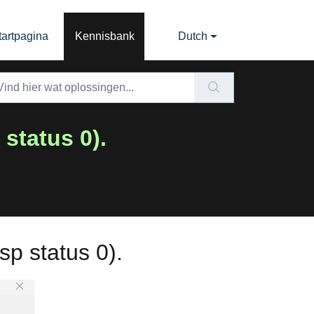
tartpagina
Kennisbank
Dutch
status 0).
p status 0).