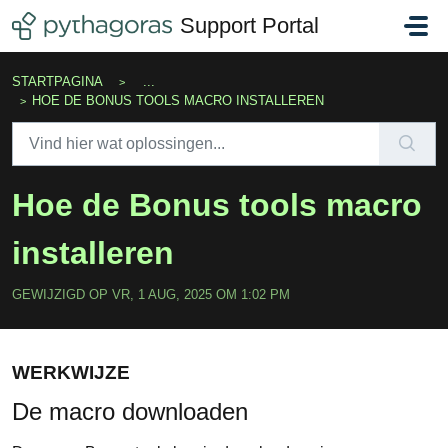
Doorgaan naar hoofdinhoud
Support Portal
STARTPAGINA
...
HOE DE BONUS TOOLS MACRO INSTALLEREN
Hoe de Bonus tools macro
installeren
GEWIJZIGD OP VR, 1 AUG, 2025 OM 1:02 PM
WERKWIJZE
De macro downloaden