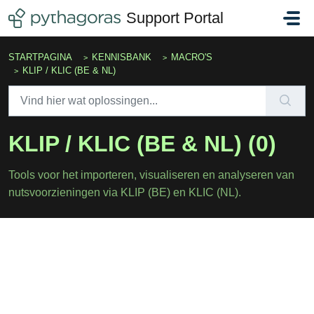
Doorgaan naar hoofdinhoud
Support Portal
STARTPAGINA
KENNISBANK
MACRO'S
KLIP / KLIC (BE & NL)
KLIP / KLIC (BE & NL) (0)
Tools voor het importeren, visualiseren en analyseren van
nutsvoorzieningen via KLIP (BE) en KLIC (NL).