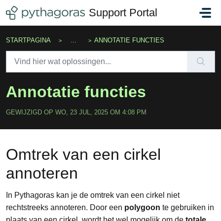
Doorgaan naar hoofdinhoud
Support Portal
STARTPAGINA
...
ANNOTATIE FUNCTIES
Annotatie functies
GEWIJZIGD OP WO, 23 JUL, 2025 OM 4:08 PM
Omtrek van een cirkel
annoteren
In Pythagoras kan je de omtrek van een cirkel niet
rechtstreeks annoteren. Door een
polygoon
te gebruiken in
plaats van een cirkel, wordt het wel mogelijk om de
totale