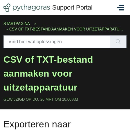
Doorgaan naar hoofdinhoud
Support Portal
STARTPAGINA
...
CSV OF TXT-BESTAND AANMAKEN VOOR UITZETAPPARATUUR
CSV of TXT-bestand
aanmaken voor
uitzetapparatuur
GEWIJZIGD OP DO, 26 MRT OM 10:00 AM
Exporteren naar