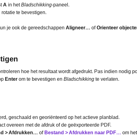
st
A
in het
Bladschikking
-paneel.
rotatie te bevestigen.
g kun je ook de gereedschappen
Aligneer…
of
Orienteer
objecte
tigen
ntroleren hoe het resultaat wordt afgedrukt. Pas indien nodig posi
 op
Enter
om te bevestigen en
Bladschikking
te verlaten.
erd, geschaald en georiënteerd op het actieve planblad.
xact overeen met de afdruk of de geëxporteerde PDF.
nd > Afdrukken…
of
Bestand > Afdrukken naar PDF…
om het 