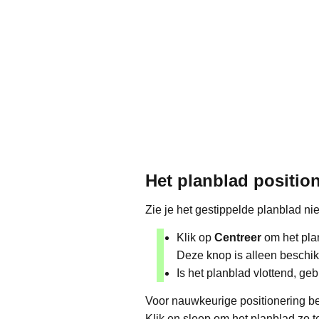
Het planblad position
Zie je het gestippelde planblad nie
Klik op
Centreer
om het plan
Deze knop is alleen beschi
Is het planblad vlottend, ge
Voor nauwkeurige positionering be
Klik en sleep om het planblad zo t