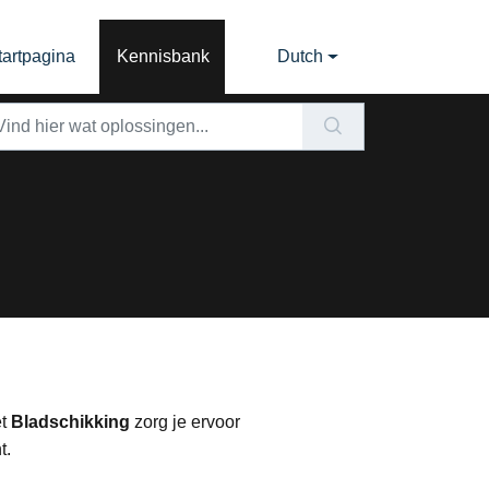
tartpagina
Kennisbank
Dutch
et
Bladschikking
zorg je ervoor
t.