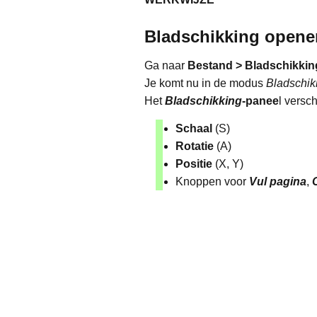
Bladschikking opene
Ga naar
Bestand > Bladschikkin
Je komt nu in de modus
Bladschik
Het
Bladschikking
-panee
l versc
Schaal
(S)
Rotatie
(A)
Positie
(X, Y)
Knoppen voor
V
ul pagina
,