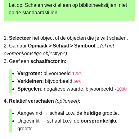
Let op: Schalen werkt alleen op bibliotheekstijlen, niet
op de standaardstijlen.
1.
Selecteer
het object of de objecten die je wilt schalen.
2. Ga naar
Opmaak > Schaal > Symbool...
(of het
overeenkomstige objecttype)
.
3. Geef een
schaalfactor
in:
Vergroten:
bijvoorbeeld
125%
Verkleinen:
bijvoorbeeld
50%
Spiegelen:
negatieve waarde, bijvoorbeeld
-100%
4. Relatief verschalen
(optioneel)
:
Aangevinkt → schaal t.o.v. de
huidige
grootte.
Uitgevinkt → schaal t.o.v. de
oorspronkelijke
grootte.